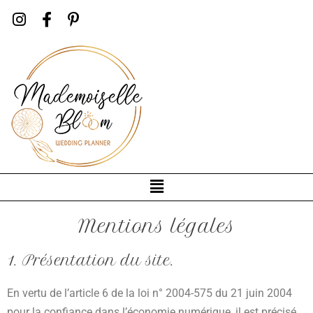
Aller
I
F
P
n
a
i
au
s
c
n
contenu
t
e
t
a
b
e
g
o
r
r
o
e
a
k
s
m
-
t
f
-
p
Menu
Mentions légales
1. Présentation du site.
En vertu de l’article 6 de la loi n° 2004-575 du 21 juin 2004
pour la confiance dans l’économie numérique, il est précisé