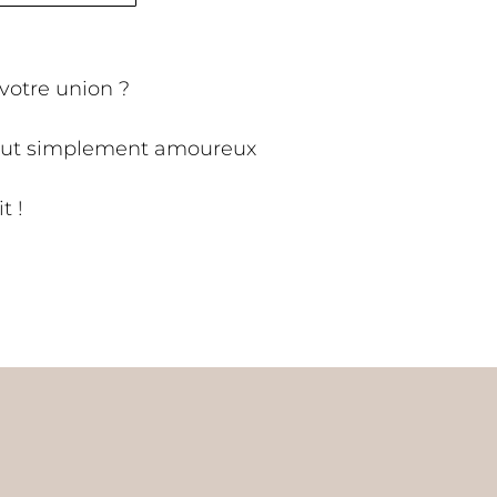
 votre union ?
s tout simplement amoureux
t !