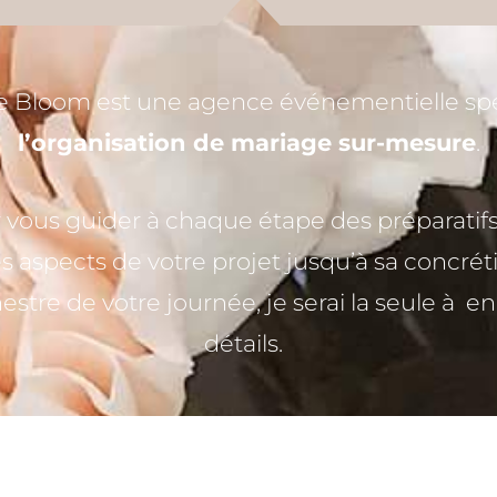
 Bloom est une agence événementielle spé
l’organisation de mariage sur-mesure
.
r vous guider à chaque étape des préparatifs
es aspects de votre projet jusqu’à sa concréti
estre de votre journée, je serai la seule à 
détails.