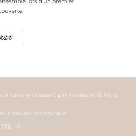
ensemble lors d’un premier
couverte.
 RDV
 à Laval en passant par Nantes et St Malo.
ur réaliser vos souhaits.
rai. »