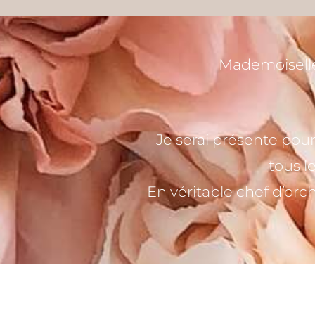
Mademoiselle
Je serai présente pou
tous l
En véritable chef d’orch