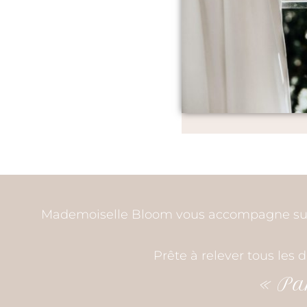
Mademoiselle Bloom vous accompagne sur to
Prête à relever tous les 
« Par