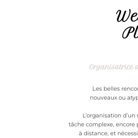
We
P
Organisatrice 
Les belles rencon
nouveaux ou aty
L’organisation d’un
tâche complexe, encore p
à distance, et néces