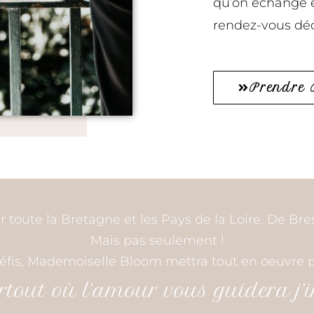
qu’on échange 
rendez-vous dé
Prendre
ute la Bretagne et les Pays de la Loire. De Brest
Mais pas seulement !
défis, Mademoiselle Bloom mettra tout en oeuvre po
tout où l’amour vous guidera j’i