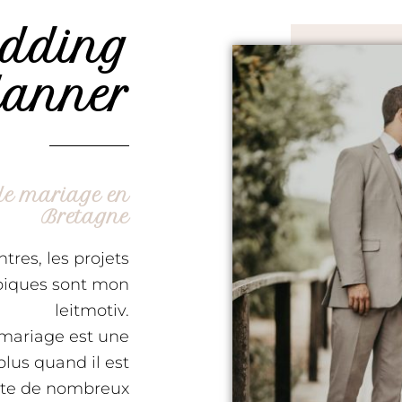
dding
lanner
de mariage en
Bretagne
tres, les projets
piques sont mon
leitmotiv.
 mariage est une
lus quand il est
site de nombreux